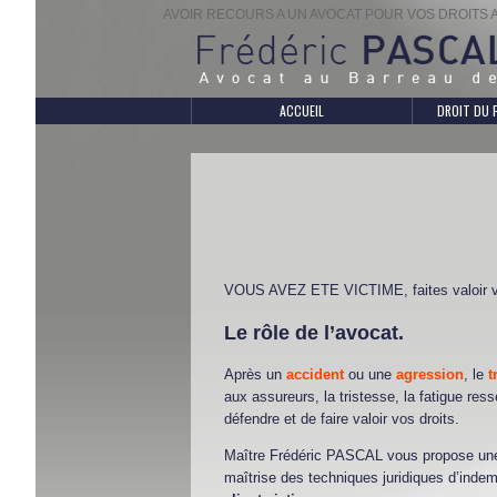
AVOIR RECOURS A UN AVOCAT POUR VOS DROITS 
ACCUEIL
DROIT DU 
VOUS AVEZ ETE VICTIME, faites valoir vo
Le rôle de l’avocat.
Après un
accident
ou une
agression
, le
t
aux assureurs, la tristesse, la fatigue 
défendre et de faire valoir vos droits.
Maître Frédéric PASCAL vous propose une 
maîtrise des techniques juridiques d’indem