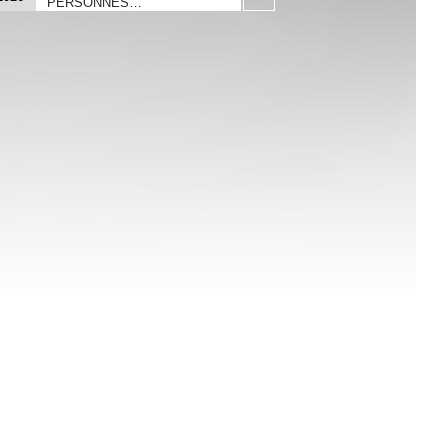
PERSONNES…
22
ACTUALITES - MDPH/ AAH/
06
MAJORATION POUR LA VIE
AUTONOME :
2026
18
ACTUALISATION DROIT AU
06
LOGEMENT OPPOSABLE -
LE RECOURS DALO
2026
02
ACTUALISATION DIVORCE
04
ET ANNULATION DE
MARIAGE GRIS OU BLANC.
2026
25
ACTUALISATION INVALIDITE
03
HANDICAP
2026
23
ACTUALISATION INVALIDITE
ET PENSION D’INVALIDITE.