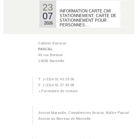
23
INFORMATION CARTE CMI
07
STATIONNEMENT, CARTE DE
STATIONNEMENT POUR
2026
PERSONNES…
22
ACTUALITES - MDPH/ AAH/
06
Cabinet d'avocat
MAJORATION POUR LA VIE
PASCAL
AUTONOME :
2026
46 rue Breteuil
13006 Marseille
18
ACTUALISATION DROIT AU
06
LOGEMENT OPPOSABLE -
LE RECOURS DALO
T. (+33)4 91 43 28 06
2026
F. (+33)4 91 37 45 08
Formulaire de contact
02
ACTUALISATION DIVORCE
04
ET ANNULATION DE
MARIAGE GRIS OU BLANC.
2026
Avocat Marseille, Compétences Avocat, Maître Pascal
Avocat au Barreau de Marseille
25
ACTUALISATION INVALIDITE
03
HANDICAP