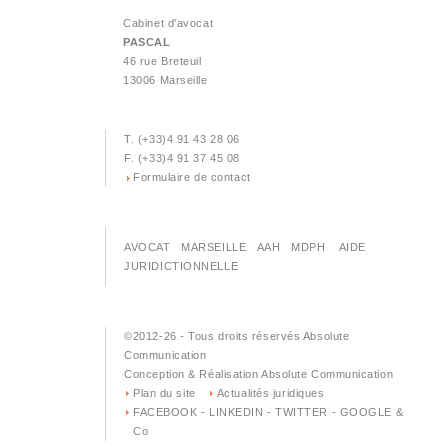
22
ACTUALITES - MDPH/ AAH/
06
Cabinet d'avocat
MAJORATION POUR LA VIE
PASCAL
AUTONOME :
2026
46 rue Breteuil
13006 Marseille
18
ACTUALISATION DROIT AU
06
LOGEMENT OPPOSABLE -
LE RECOURS DALO
T. (+33)4 91 43 28 06
2026
F. (+33)4 91 37 45 08
Formulaire de contact
02
ACTUALISATION DIVORCE
04
ET ANNULATION DE
MARIAGE GRIS OU BLANC.
2026
AVOCAT MARSEILLE AAH MDPH AIDE
JURIDICTIONNELLE
25
ACTUALISATION INVALIDITE
03
HANDICAP
©2012-26 - Tous droits réservés Absolute
2026
Communication
23
Conception & Réalisation Absolute Communication
Plan du site
ACTUALISATION INVALIDITE
Actualités juridiques
02
ET PENSION D’INVALIDITE.
FACEBOOK - LINKEDIN - TWITTER - GOOGLE &
Co
2026