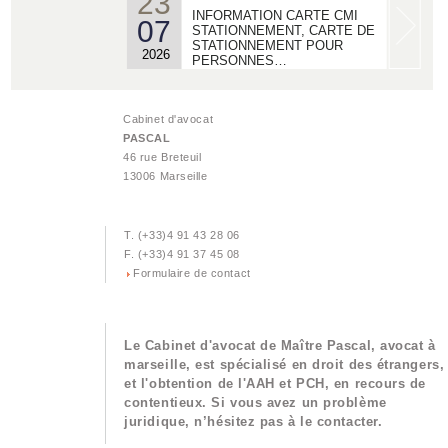
23
INFORMATION CARTE CMI
07
STATIONNEMENT, CARTE DE
STATIONNEMENT POUR
2026
PERSONNES…
22
ACTUALITES - MDPH/ AAH/
06
Cabinet d'avocat
MAJORATION POUR LA VIE
PASCAL
AUTONOME :
2026
46 rue Breteuil
13006 Marseille
18
ACTUALISATION DROIT AU
06
LOGEMENT OPPOSABLE -
LE RECOURS DALO
T. (+33)4 91 43 28 06
2026
F. (+33)4 91 37 45 08
Formulaire de contact
02
ACTUALISATION DIVORCE
04
ET ANNULATION DE
MARIAGE GRIS OU BLANC.
2026
Le Cabinet d'avocat de Maître Pascal, avocat à
marseille, est spécialisé en droit des étrangers,
25
et l'obtention de l'AAH et PCH, en recours de
ACTUALISATION INVALIDITE
03
contentieux. Si vous avez un problème
HANDICAP
juridique, n’hésitez pas à le contacter.
2026