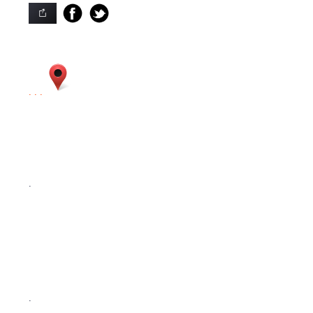
. . .
.
.