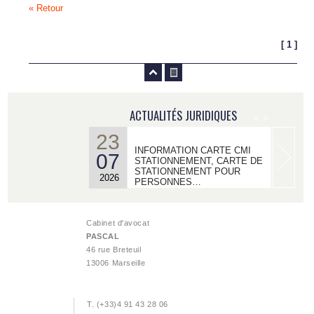
« Retour
[ 1 ]
ACTUALITÉS JURIDIQUES
<
>
23
INFORMATION CARTE CMI
07
STATIONNEMENT, CARTE DE
STATIONNEMENT POUR
2026
PERSONNES…
22
ACTUALITES - MDPH/ AAH/
06
Cabinet d'avocat
MAJORATION POUR LA VIE
PASCAL
AUTONOME :
2026
46 rue Breteuil
13006 Marseille
18
ACTUALISATION DROIT AU
06
LOGEMENT OPPOSABLE -
LE RECOURS DALO
T. (+33)4 91 43 28 06
2026