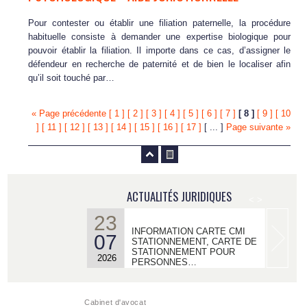
Pour contester ou établir une filiation paternelle, la procédure
habituelle consiste à demander une expertise biologique pour
pouvoir établir la filiation. Il importe dans ce cas, d’assigner le
défendeur en recherche de paternité et de bien le localiser afin
qu’il soit touché par…
« Page précédente
[ 1 ]
[ 2 ]
[ 3 ]
[ 4 ]
[ 5 ]
[ 6 ]
[ 7 ]
[ 8 ]
[ 9 ]
[ 10
]
[ 11 ]
[ 12 ]
[ 13 ]
[ 14 ]
[ 15 ]
[ 16 ]
[ 17 ]
[ ... ]
Page suivante »
ACTUALITÉS JURIDIQUES
<
>
23
INFORMATION CARTE CMI
07
STATIONNEMENT, CARTE DE
STATIONNEMENT POUR
2026
PERSONNES…
22
ACTUALITES - MDPH/ AAH/
Cabinet d'avocat
MAJORATION POUR LA VIE