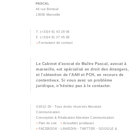
06
PASCAL
AUTONOME :
2026
46 rue Breteuil
13006 Marseille
18
ACTUALISATION DROIT AU
06
LOGEMENT OPPOSABLE -
LE RECOURS DALO
T. (+33)4 91 43 28 06
2026
F. (+33)4 91 37 45 08
Formulaire de contact
02
ACTUALISATION DIVORCE
04
ET ANNULATION DE
MARIAGE GRIS OU BLANC.
2026
Le Cabinet d'avocat de Maître Pascal, avocat à
marseille, est spécialisé en droit des étrangers,
25
et l'obtention de l'AAH et PCH, en recours de
ACTUALISATION INVALIDITE
03
contentieux. Si vous avez un problème
HANDICAP
juridique, n’hésitez pas à le contacter.
2026
23
ACTUALISATION INVALIDITE
©2012-26 - Tous droits réservés Absolute
02
ET PENSION D’INVALIDITE.
Communication
2026
Conception & Réalisation Absolute Communication
Plan du site
Actualités juridiques
18
FACEBOOK - LINKEDIN - TWITTER - GOOGLE &