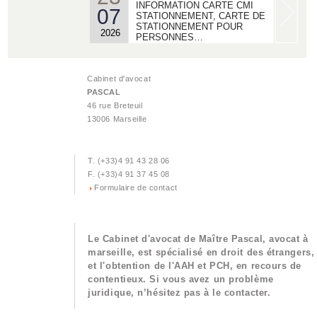
INFORMATION CARTE CMI
07
STATIONNEMENT, CARTE DE
STATIONNEMENT POUR
2026
PERSONNES…
22
ACTUALITES - MDPH/ AAH/
06
Cabinet d'avocat
MAJORATION POUR LA VIE
PASCAL
AUTONOME :
2026
46 rue Breteuil
13006 Marseille
18
ACTUALISATION DROIT AU
06
LOGEMENT OPPOSABLE -
LE RECOURS DALO
T. (+33)4 91 43 28 06
2026
F. (+33)4 91 37 45 08
Formulaire de contact
02
ACTUALISATION DIVORCE
04
ET ANNULATION DE
MARIAGE GRIS OU BLANC.
2026
Le Cabinet d'avocat de Maître Pascal, avocat à
marseille, est spécialisé en droit des étrangers,
25
et l'obtention de l'AAH et PCH, en recours de
ACTUALISATION INVALIDITE
03
contentieux. Si vous avez un problème
HANDICAP
juridique, n’hésitez pas à le contacter.
2026