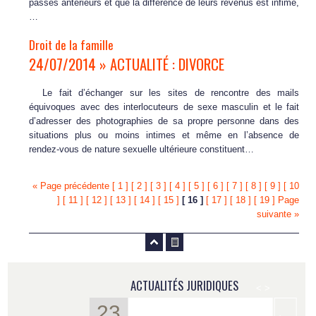
passés antérieurs et que la différence de leurs revenus est infime,
…
Droit de la famille
24/07/2014 » ACTUALITÉ : DIVORCE
Le fait d’échanger sur les sites de rencontre des mails
équivoques avec des interlocuteurs de sexe masculin et le fait
d’adresser des photographies de sa propre personne dans des
situations plus ou moins intimes et même en l’absence de
rendez-vous de nature sexuelle ultérieure constituent…
« Page précédente
[ 1 ]
[ 2 ]
[ 3 ]
[ 4 ]
[ 5 ]
[ 6 ]
[ 7 ]
[ 8 ]
[ 9 ]
[ 10
]
[ 11 ]
[ 12 ]
[ 13 ]
[ 14 ]
[ 15 ]
[ 16 ]
[ 17 ]
[ 18 ]
[ 19 ]
Page
suivante »
ACTUALITÉS JURIDIQUES
<
>
23