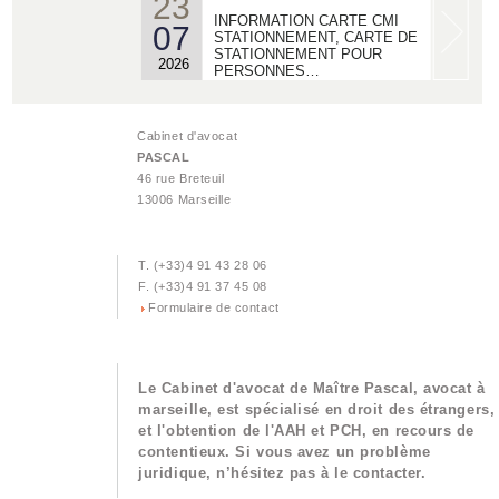
23
INFORMATION CARTE CMI
07
STATIONNEMENT, CARTE DE
STATIONNEMENT POUR
2026
PERSONNES…
22
ACTUALITES - MDPH/ AAH/
06
Cabinet d'avocat
MAJORATION POUR LA VIE
PASCAL
AUTONOME :
2026
46 rue Breteuil
13006 Marseille
18
ACTUALISATION DROIT AU
06
LOGEMENT OPPOSABLE -
LE RECOURS DALO
T. (+33)4 91 43 28 06
2026
F. (+33)4 91 37 45 08
Formulaire de contact
02
ACTUALISATION DIVORCE
04
ET ANNULATION DE
MARIAGE GRIS OU BLANC.
2026
Le Cabinet d'avocat de Maître Pascal, avocat à
marseille, est spécialisé en droit des étrangers,
25
et l'obtention de l'AAH et PCH, en recours de
ACTUALISATION INVALIDITE
03
contentieux. Si vous avez un problème
HANDICAP
juridique, n’hésitez pas à le contacter.
2026