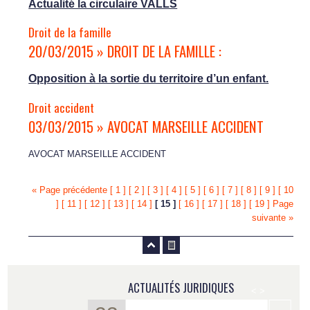
Actualité la circulaire VALLS
Droit de la famille
20/03/2015 » DROIT DE LA FAMILLE :
Opposition à la sortie du territoire d’un enfant.
Droit accident
03/03/2015 » AVOCAT MARSEILLE ACCIDENT
AVOCAT MARSEILLE ACCIDENT
« Page précédente
[ 1 ]
[ 2 ]
[ 3 ]
[ 4 ]
[ 5 ]
[ 6 ]
[ 7 ]
[ 8 ]
[ 9 ]
[ 10
]
[ 11 ]
[ 12 ]
[ 13 ]
[ 14 ]
[ 15 ]
[ 16 ]
[ 17 ]
[ 18 ]
[ 19 ]
Page
suivante »
ACTUALITÉS JURIDIQUES
<
>